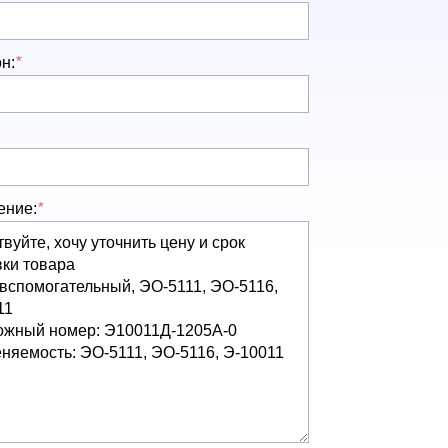
н:
*
ение:
*