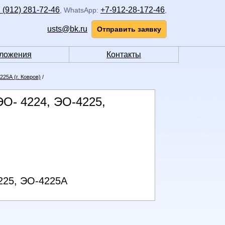
 (912) 281-72-46
+7-912-28-172-46
,
WhatsApp:
,
usts@bk.ru
Отправить заявку
ложения
Контакты
5А (г. Ковров)
/
ЭО- 4224, ЭО-4225,
225, ЭО-4225А