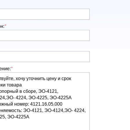
н:
*
ение:
*