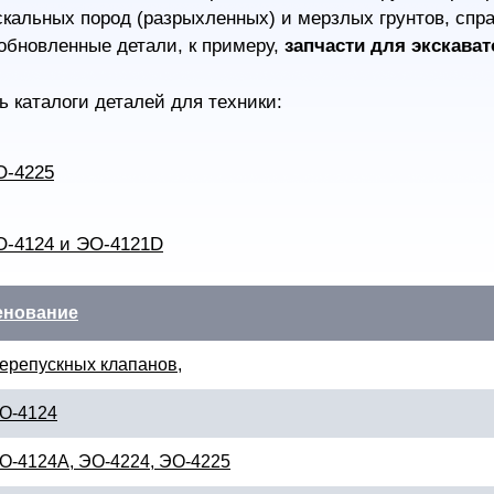
скальных пород (разрыхленных) и мерзлых грунтов, спр
обновленные детали, к примеру,
запчасти для экскават
ь каталоги деталей для техники:
О-4225
О-4124 и ЭО-4121D
енование
ерепускных клапанов,
ЭО-4124
ЭО-4124А, ЭО-4224, ЭО-4225