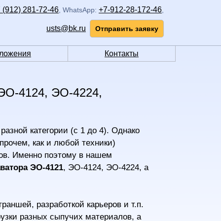
 (912) 281-72-46
+7-912-28-172-46
,
WhatsApp:
,
usts@bk.ru
Отправить заявку
ложения
Контакты
О-4124, ЭО-4224,
азной категории (с 1 до 4). Однако
рочем, как и любой техники)
ов. Именно поэтому в нашем
аватора ЭО-4121
, ЭО-4124, ЭО-4224, а
аншей, разработкой карьеров и т.п.
грузки разных сыпучих материалов, а