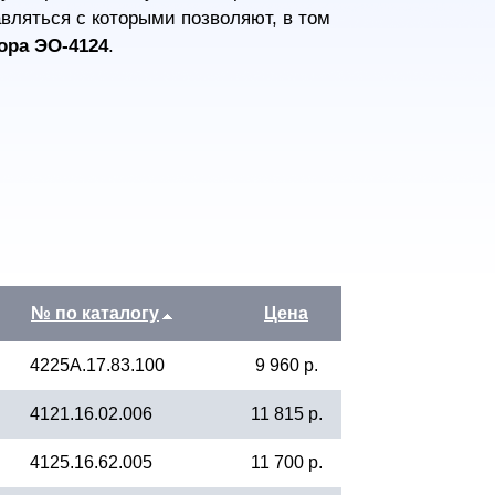
авляться с которыми позволяют, в том
ора ЭО-4124
.
№ по каталогу
Цена
4225А.17.83.100
9 960 р.
4121.16.02.006
11 815 р.
4125.16.62.005
11 700 р.