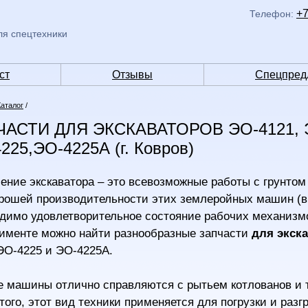
+7
Телефон:
ля спецтехники
ст
Отзывы
Спецпред
Каталог
/
АСТИ ДЛЯ ЭКСКАВАТОРОВ ЭО-4121, Э
225,ЭО-4225А (г. Ковров)
ение экскаватора – это всевозможные работы с грунтом р
рошей производительности этих землеройных машин (вп
димо удовлетворительное состояние рабочих механизм
именте можно найти разнообразные запчасти
для экск
ЭО-4225 и ЭО-4225А.
 машины отлично справляются с рытьем котлованов и тр
того, этот вид техники применяется для погрузки и раз