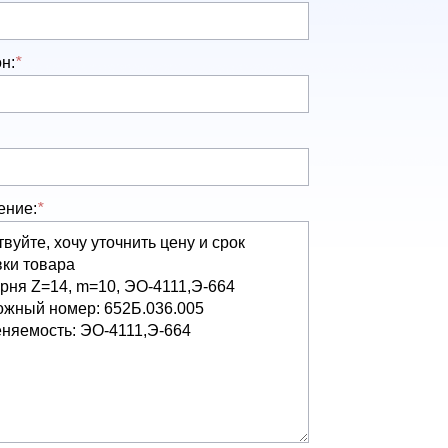
н:
*
ение:
*