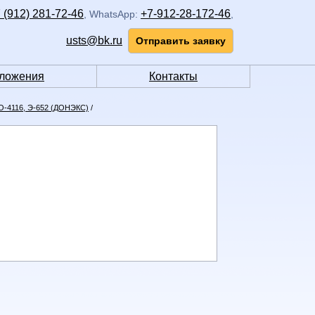
 (912) 281-72-46
+7-912-28-172-46
,
WhatsApp:
,
usts@bk.ru
Отправить заявку
ложения
Контакты
-4116, Э-652 (ДОНЭКС)
/