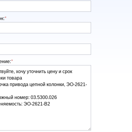
н:
*
ение:
*