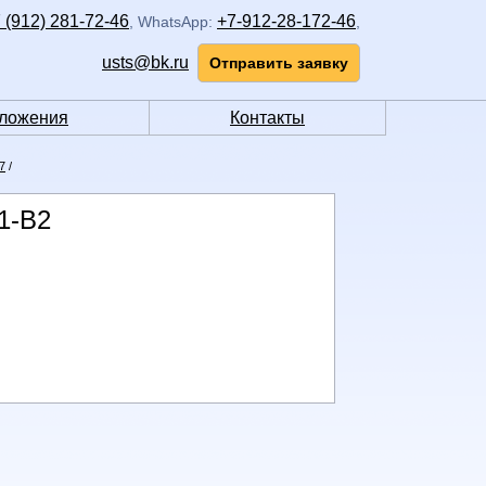
 (912) 281-72-46
+7-912-28-172-46
,
WhatsApp:
,
usts@bk.ru
Отправить заявку
ложения
Контакты
7
/
1-В2