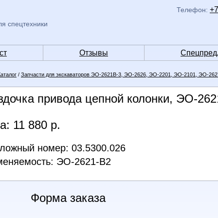
+7
Телефон:
ля спецтехники
ст
Отзывы
Спецпред
Каталог
/
Запчасти для экскаваторов ЭО-2621В-3, ЭО-2626, ЭО-2201, ЭО-2101, ЭО-262
здочка привода цепной колонки, ЭО-262
а: 11 880 р.
ложный номер: 03.5300.026
еняемость: ЭО-2621-В2
Форма заказа