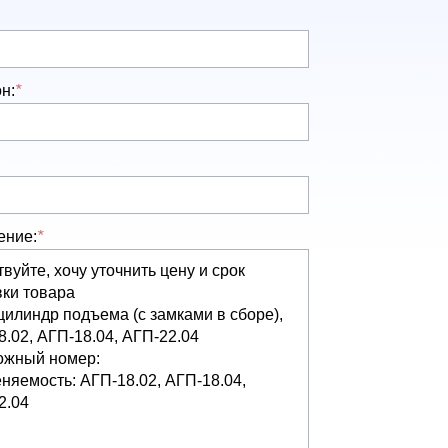
н:
*
ение:
*