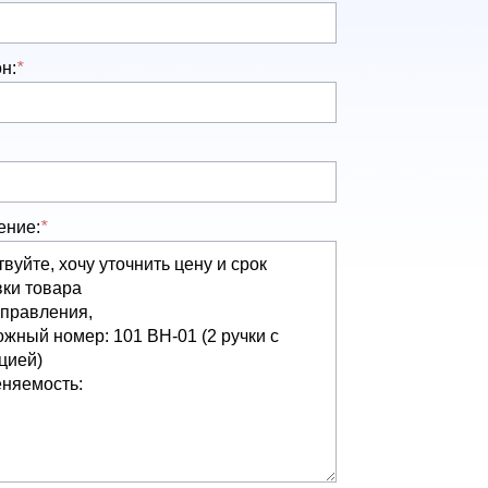
н:
*
ение:
*