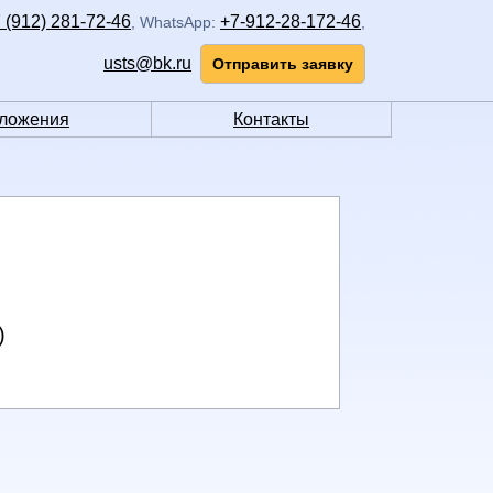
 (912) 281-72-46
+7-912-28-172-46
,
WhatsApp:
,
usts@bk.ru
Отправить заявку
ложения
Контакты
)